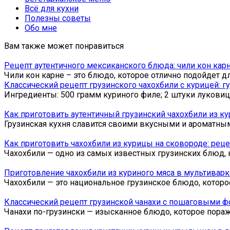
Всё для кухни
Полезны советы
Обо мне
Вам также может понравиться
Рецепт аутентичного мексиканского блюда: чили кон ка
Чили кон карне – это блюдо, которое отлично подойдет д
Классический рецепт грузинского чахохбили с курицей: г
Ингредиенты: 500 грамм куриного филе; 2 штуки луковицы
Как приготовить аутентичный грузинский чахохбили из к
Грузинская кухня славится своими вкусными и ароматны
Как приготовить чахохбили из курицы на сковороде: рец
Чахохбили — одно из самых известных грузинских блюд, 
Приготовление чахохбили из куриного мяса в мультивар
Чахохбили — это национальное грузинское блюдо, которо
Классический рецепт грузинской чанахи с пошаговыми ф
Чанахи по-грузински — изысканное блюдо, которое пораж