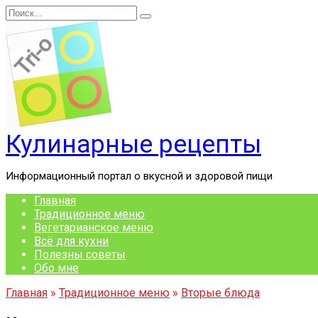
Перейти
Search
к
for:
содержанию
Кулинарные рецепты
Информационный портал о вкусной и здоровой пищи
Главная
Традиционное меню
Вегетарианское меню
Всё для кухни
Полезны советы
Обо мне
Главная
»
Традиционное меню
»
Вторые блюда