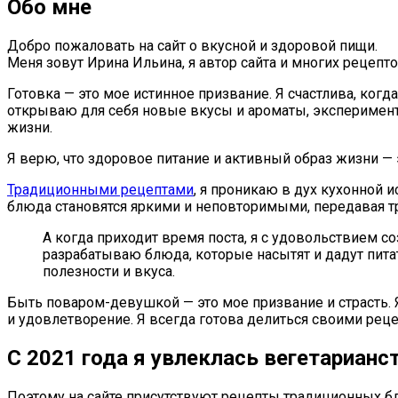
Обо мне
Добро пожаловать на сайт о вкусной и здоровой пищи.
Меня зовут Ирина Ильина, я автор сайта и многих рецепто
Готовка — это мое истинное призвание. Я счастлива, ког
открываю для себя новые вкусы и ароматы, эксперимент
жизни.
Я верю, что здоровое питание и активный образ жизни —
Традиционными рецептами
, я проникаю в дух кухонной 
блюда становятся яркими и неповторимыми, передавая т
А когда приходит время поста, я с удовольствием с
разрабатываю блюда, которые насытят и дадут пита
полезности и вкуса.
Быть поваром-девушкой — это мое призвание и страсть. 
и удовлетворение. Я всегда готова делиться своими рец
С 2021 года я увлеклась вегетарианс
Поэтому на сайте присутствуют рецепты традиционных б