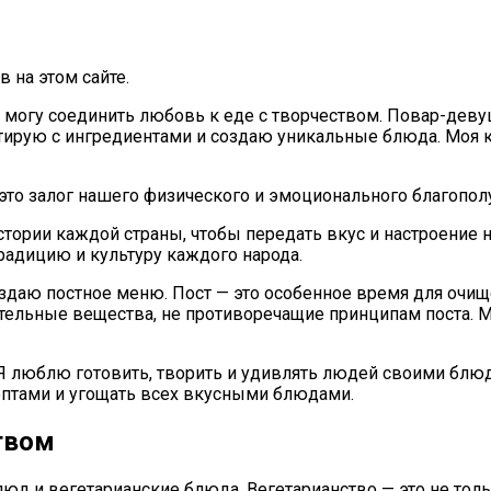
в на этом сайте.
да могу соединить любовь к еде с творчеством. Повар-дев
ирую с ингредиентами и создаю уникальные блюда. Моя к
 это залог нашего физического и эмоционального благопол
истории каждой страны, чтобы передать вкус и настроение
радицию и культуру каждого народа.
оздаю постное меню. Пост — это особенное время для очищ
тельные вещества, не противоречащие принципам поста. 
Я люблю готовить, творить и удивлять людей своими блюд
ептами и угощать всех вкусными блюдами.
твом
люд и вегетарианские блюда. Вегетарианство — это не то