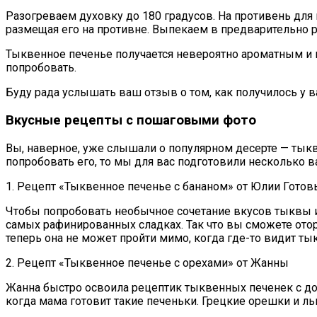
Разогреваем духовку до 180 градусов. На противень д
размещая его на противне. Выпекаем в предварительно р
Тыквенное печенье получается невероятно ароматным и 
попробовать.
Буду рада услышать ваш отзыв о том, как получилось у в
Вкусные рецепты с пошаговыми фото
Вы, наверное, уже слышали о популярном десерте — тыкв
попробовать его, то мы для вас подготовили несколько 
1. Рецепт «Тыквенное печенье с бананом» от Юлии Готов
Чтобы попробовать необычное сочетание вкусов тыквы и 
самых рафинированных сладках. Так что вы сможете оторв
теперь она не может пройти мимо, когда где-то видит ты
2. Рецепт «Тыквенное печенье с орехами» от Жанны
Жанна быстро освоила рецептик тыквенных печенек с доба
когда мама готовит такие печеньки. Грецкие орешки и л