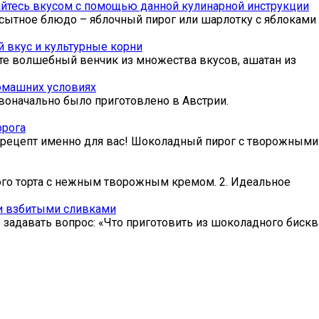
дайтесь вкусом с помощью данной кулинарной инструкции
 сытное блюдо – яблочный пирог или шарлотку с яблоками 
 вкус и культурные корни
те волшебный венчик из множества вкусов, ашатан из
омашних условиях
воначально было приготовлено в Австрии.
орога
т рецепт именно для вас! Шоколадный пирог с творожными
ого торта с нежным творожным кремом. 2. Идеальное
и взбитыми сливками
ь задавать вопрос: «Что приготовить из шоколадного бискв