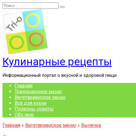
Перейти
Search
к
for:
содержанию
Кулинарные рецепты
Информационный портал о вкусной и здоровой пищи
Главная
Традиционное меню
Вегетарианское меню
Всё для кухни
Полезны советы
Обо мне
Главная
»
Вегетарианское меню
»
Выпечка