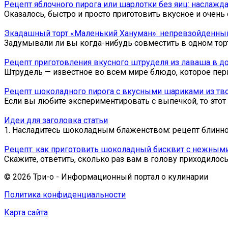
Рецепт яблочного пирога или шарлотки без яиц: наслаж
Оказалось, быстро и просто приготовить вкусное и очень
Экадашный торт «Маленький Хануман»: непревзойденный
Задумывали ли вы когда-нибудь совместить в одном тор
Рецепт приготовления вкусного штруделя из лаваша в д
Штрудель — известное во всем мире блюдо, которое пер
Рецепт шоколадного пирога с вкусными шариками из тв
Если вы любите экспериментировать с выпечкой, то это
Идеи для заголовка статьи
1. Насладитесь шоколадным блаженством: рецепт блинн
Рецепт: как приготовить шоколадный бисквит с нежным
Скажите, ответить, сколько раз вам в голову приходилос
© 2026 Три-о - Информационный портал о кулинарии
Политика конфиденциальности
Карта сайта