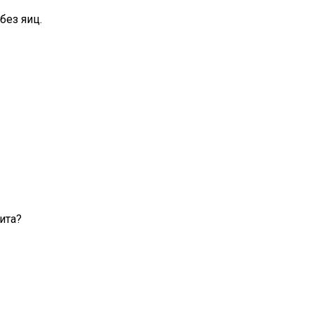
без яиц.
ита?