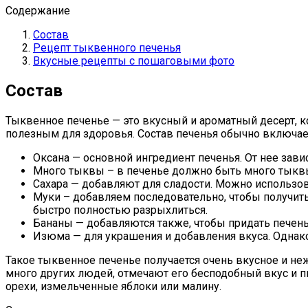
Содержание
Состав
Рецепт тыквенного печенья
Вкусные рецепты с пошаговыми фото
Состав
Тыквенное печенье — это вкусный и ароматный десерт, 
полезным для здоровья. Состав печенья обычно включа
Оксана — основной ингредиент печенья. От нее завис
Много тыквы – в печенье должно быть много тыквы
Сахара — добавляют для сладости. Можно использова
Муки – добавляем последовательно, чтобы получить 
быстро полностью разрыхлиться.
Бананы — добавляются также, чтобы придать печенью
Изюма — для украшения и добавления вкуса. Однако
Такое тыквенное печенье получается очень вкусное и нежн
много других людей, отмечают его бесподобный вкус и 
орехи, измельченные яблоки или малину.