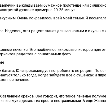
ля выпечки выкладываем бумажное полотенце или силико
азогретой духовке примерно 20-25 минут.
вкусным. Очень понравилось всей моей семье. Я посыпала
ас. Надеюсь, этот рецепт станет для вас новым и вкусным
енном печенье. Это необычное лакомство, которое пригот
вариантов рецептов с пошаговыми фото.
ьте
банана, Юлия рекомендует попробовать ее рецепт. По ее с
аться только тогда, когда забудете все о сушенках и пир
квенное печенье.
влением орехов. Она говорит, что такое печенье получаетс
ьняные муки делают их просто неотразимыми. А еще Жанна