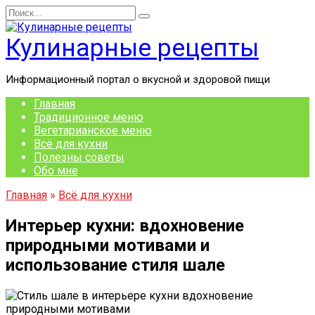
Перейти
Search
к
for:
содержанию
Кулинарные рецепты
Информационный портал о вкусной и здоровой пищи
Главная
Традиционное меню
Вегетарианское меню
Всё для кухни
Полезны советы
Обо мне
Главная
»
Всё для кухни
Интерьер кухни: вдохновение
природными мотивами и
использование стиля шале