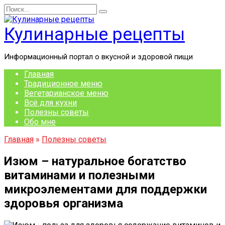
Перейти
Search
к
for:
содержанию
Кулинарные рецепты
Информационный портал о вкусной и здоровой пищи
Главная
Традиционное меню
Вегетарианское меню
Всё для кухни
Полезны советы
Обо мне
Главная
»
Полезны советы
Изюм – натуральное богатство
витаминами и полезными
микроэлементами для поддержки
здоровья организма