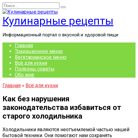
Перейти
Search
к
for:
содержанию
Кулинарные рецепты
Информационный портал о вкусной и здоровой пищи
Главная
Традиционное меню
Вегетарианское меню
Всё для кухни
Полезны советы
Обо мне
Главная
»
Всё для кухни
Как без нарушения
законодательства избавиться от
старого холодильника
Холодильники являются неотъемлемой частью нашей
бытовой техники. Они помогают нам сохранять