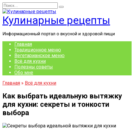
Перейти
Search
к
for:
содержанию
Кулинарные рецепты
Информационный портал о вкусной и здоровой пищи
Главная
Традиционное меню
Вегетарианское меню
Всё для кухни
Полезны советы
Обо мне
Главная
»
Всё для кухни
Как выбрать идеальную вытяжку
для кухни: секреты и тонкости
выбора