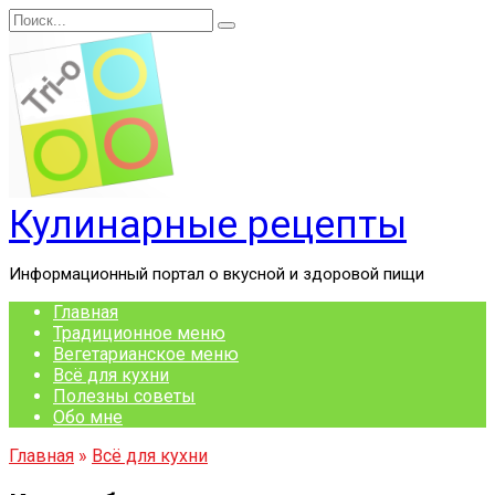
Перейти
Search
к
for:
содержанию
Кулинарные рецепты
Информационный портал о вкусной и здоровой пищи
Главная
Традиционное меню
Вегетарианское меню
Всё для кухни
Полезны советы
Обо мне
Главная
»
Всё для кухни