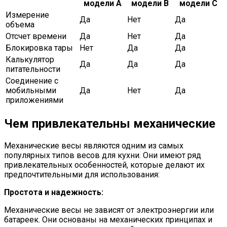
модели А
модели В
модели С
Измерение
Да
Нет
Да
объема
Отсчет времени
Да
Нет
Да
Блокировка тары
Нет
Да
Да
Калькулятор
Да
Да
Да
питательности
Соединение с
мобильными
Да
Нет
Да
приложениями
Чем привлекательны механические
Механические весы являются одним из самых
популярных типов весов для кухни. Они имеют ряд
привлекательных особенностей, которые делают их
предпочтительными для использования:
Простота и надежность:
Механические весы не зависят от электроэнергии или
батареек. Они основаны на механических принципах и