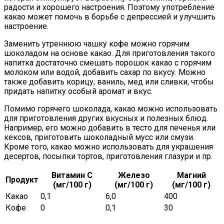
радости и хорошего настроения. Поэтому употребление
какао может помочь в борьбе с депрессией и улучшить
настроение.
Заменить утреннюю чашку кофе можно горячим
шоколадом на основе какао. Для приготовления такого
напитка достаточно смешать порошок какао с горячим
молоком или водой, добавить сахар по вкусу. Можно
также добавить корицу, ваниль, мед или сливки, чтобы
придать напитку особый аромат и вкус.
Помимо горячего шоколада, какао можно использовать
для приготовления других вкусных и полезных блюд.
Например, его можно добавить в тесто для печенья или
кексов, приготовить шоколадный мусс или смузи.
Кроме того, какао можно использовать для украшения
десертов, посыпки тортов, приготовления глазури и пр.
Витамин С
Железо
Магний
Продукт
(мг/100 г)
(мг/100 г)
(мг/100 г)
Какао
0,1
6,0
400
Кофе
0
0,1
30