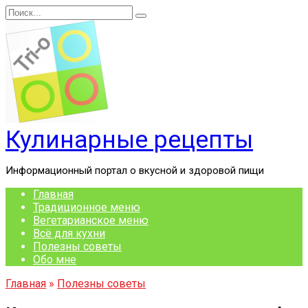
Перейти
Search
к
for:
содержанию
Кулинарные рецепты
Информационный портал о вкусной и здоровой пищи
Главная
Традиционное меню
Вегетарианское меню
Всё для кухни
Полезны советы
Обо мне
Главная
»
Полезны советы