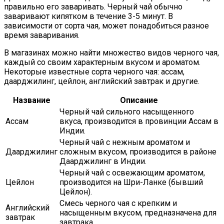
правильно его заваривать. Черный чай обычно
заваривают кипятком в течение 3-5 минут. В
зависимости от сорта чая, может понадобиться разное
время заваривания.
В магазинах можно найти множество видов черного чая,
каждый со своим характерным вкусом и ароматом.
Некоторые известные сорта черного чая: ассам,
даарджилинг, цейлон, английский завтрак и другие.
Название
Описание
Черный чай сильного насыщенного
Ассам
вкуса, производится в провинции Ассам в
Индии.
Черный чай с нежным ароматом и
Даарджилинг
сложным вкусом, производится в районе
Даарджилинг в Индии.
Черный чай с освежающим ароматом,
Цейлон
производится на Шри-Ланке (бывший
Цейлон).
Смесь черного чая с крепким и
Английский
насыщенным вкусом, предназначена для
завтрак
завтрака.