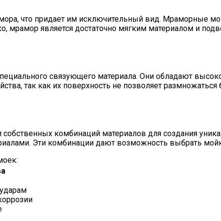
ора, что придает им исключительный вид. Мраморные мойк
ко, мрамор является достаточно мягким материалом и под
специального связующего материала. Они обладают высоко
тва, так как их поверхность не позволяет размножаться
 собственных комбинаций материалов для создания уника
риалами. Эти комбинации дают возможность выбрать мойку,
моек:
ва
 ударам
 коррозии
е