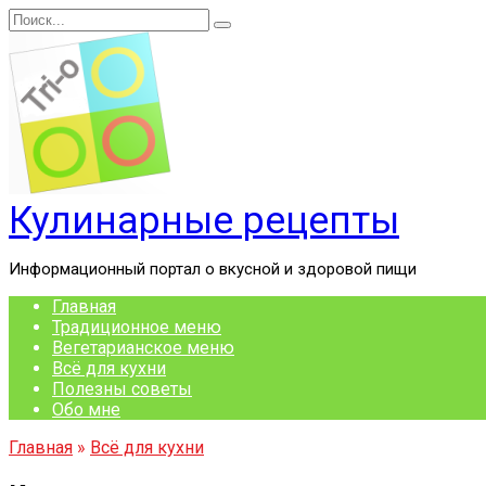
Перейти
Search
к
for:
содержанию
Кулинарные рецепты
Информационный портал о вкусной и здоровой пищи
Главная
Традиционное меню
Вегетарианское меню
Всё для кухни
Полезны советы
Обо мне
Главная
»
Всё для кухни