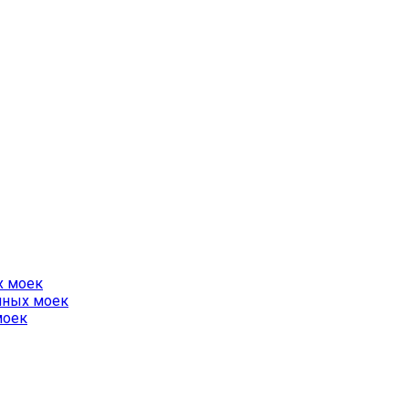
х моек
нных моек
моек