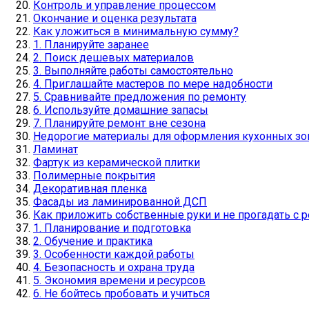
Контроль и управление процессом
Окончание и оценка результата
Как уложиться в минимальную сумму?
1. Планируйте заранее
2. Поиск дешевых материалов
3. Выполняйте работы самостоятельно
4. Приглашайте мастеров по мере надобности
5. Сравнивайте предложения по ремонту
6. Используйте домашние запасы
7. Планируйте ремонт вне сезона
Недорогие материалы для оформления кухонных зо
Ламинат
Фартук из керамической плитки
Полимерные покрытия
Декоративная пленка
Фасады из ламинированной ДСП
Как приложить собственные руки и не прогадать с 
1. Планирование и подготовка
2. Обучение и практика
3. Особенности каждой работы
4. Безопасность и охрана труда
5. Экономия времени и ресурсов
6. Не бойтесь пробовать и учиться