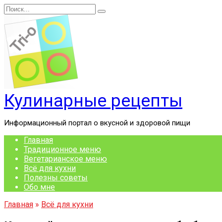
Перейти
Search
к
for:
содержанию
Кулинарные рецепты
Информационный портал о вкусной и здоровой пищи
Главная
Традиционное меню
Вегетарианское меню
Всё для кухни
Полезны советы
Обо мне
Главная
»
Всё для кухни