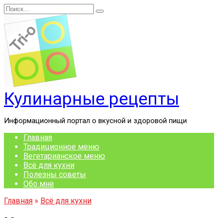
Перейти
Search
к
for:
содержанию
Кулинарные рецепты
Информационный портал о вкусной и здоровой пищи
Главная
Традиционное меню
Вегетарианское меню
Всё для кухни
Полезны советы
Обо мне
Главная
»
Всё для кухни