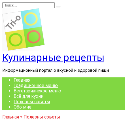
Перейти
Search
к
for:
содержанию
Кулинарные рецепты
Информационный портал о вкусной и здоровой пищи
Главная
Традиционное меню
Вегетарианское меню
Всё для кухни
Полезны советы
Обо мне
Главная
»
Полезны советы