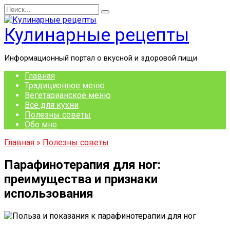
Перейти
Search
к
for:
содержанию
Кулинарные рецепты
Информационный портал о вкусной и здоровой пищи
Главная
Традиционное меню
Вегетарианское меню
Всё для кухни
Полезны советы
Обо мне
Главная
»
Полезны советы
Парафинотерапия для ног:
преимущества и признаки
использования