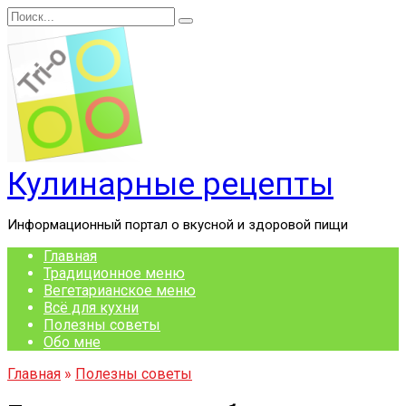
Перейти
Search
к
for:
содержанию
Кулинарные рецепты
Информационный портал о вкусной и здоровой пищи
Главная
Традиционное меню
Вегетарианское меню
Всё для кухни
Полезны советы
Обо мне
Главная
»
Полезны советы