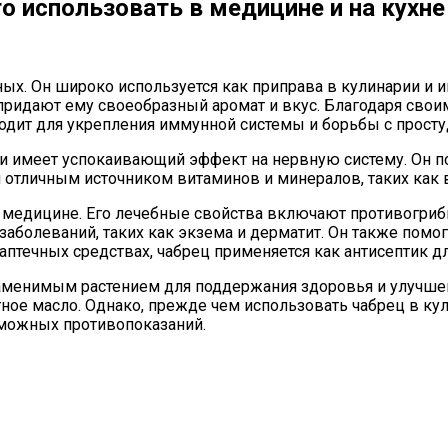
о использовать в медицине и на кухне
ных. Он широко используется как приправа в кулинарии и
ридают ему своеобразный аромат и вкус. Благодаря свои
одит для укрепления иммунной системы и борьбы с прост
 и имеет успокаивающий эффект на нервную систему. Он по
я отличным источником витаминов и минералов, таких как в
 медицине. Его лечебные свойства включают противогрибк
аболеваний, таких как экзема и дерматит. Он также помо
аптечных средствах, чабрец применяется как антисептик дл
езаменимым растением для поддержания здоровья и улучше
тное масло. Однако, прежде чем использовать чабрец в кул
зможных противопоказаний.