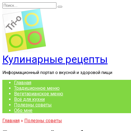
Перейти
Search
к
for:
содержанию
Кулинарные рецепты
Информационный портал о вкусной и здоровой пищи
Главная
Традиционное меню
Вегетарианское меню
Всё для кухни
Полезны советы
Обо мне
Главная
»
Полезны советы