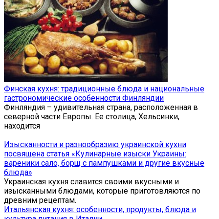
Финская кухня: традиционные блюда и национальные
гастрономические особенности Финляндии
Финляндия – удивительная страна, расположенная в
северной части Европы. Ее столица, Хельсинки,
находится
Изысканности и разнообразию украинской кухни
посвящена статья «Кулинарные изыски Украины:
вареники сало, борщ с пампушками и другие вкусные
блюда»
Украинская кухня славится своими вкусными и
изысканными блюдами, которые приготовляются по
древним рецептам.
Итальянская кухня: особенности, продукты, блюда и
культура питания в Италии