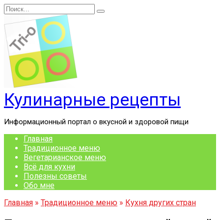
Перейти
Search
к
for:
содержанию
Кулинарные рецепты
Информационный портал о вкусной и здоровой пищи
Главная
Традиционное меню
Вегетарианское меню
Всё для кухни
Полезны советы
Обо мне
Главная
»
Традиционное меню
»
Кухня других стран