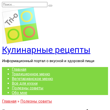
Перейти
Search
к
for:
содержанию
Кулинарные рецепты
Информационный портал о вкусной и здоровой пищи
Главная
Традиционное меню
Вегетарианское меню
Всё для кухни
Полезны советы
Обо мне
Главная
»
Полезны советы