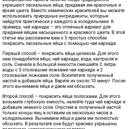
украшают пасхальные яйца, придавая им красочные и
яркие цвета. Вместо химических красителей вы можете
использовать природные ингредиенты, которые
найдутся практически у каждого в холодильнике. К
примеру, чай каркаде – это отличный вариант для
придания яйцам насыщенного и красивого цвета. В этой
статье мы расскажем вам о 5 простых способах
покрасить пасхальные яйца с помощью чая каркаде.
Первый способ – покрасить яйца целиком. Для этого
нам понадобится яйцо, чай каркаде, вода, кастрюля и
соль. Сначала в большой емкости смешайте 2 литра
воды с 5 столовыми ложками чая каркаде и 2
столовыми ложками соли. Вскипятите полученный
настой и добавьте яйца. Варите их около 10 минут. После
этого вынимаем яйца и даем им обсыхать.
Второй способ – покрасить яйца полосками. Для этого
возьмите глубокую емкость, налейте туда чай каркаде и
добавьте немного соли. Опустим в полученный настой
только концы яиц и оставим на несколько часов в
холодильнике. Вынимаем яйца и даём им полностью
обсыхать. В результате они будут красиво украшены