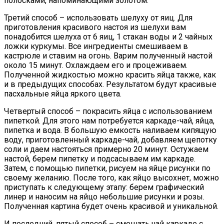
полосками, напоминающими золотом.
Третий способ – использовать шелуху от яиц. Для
приготовления красивого настоя из шелухи вам
понадобится шелуха от 6 яиц, 1 стакан воды и 2 чайных
ложки куркумы. Все ингредиенты смешиваем в
кастрюле и ставим на огонь. Варим полученный настой
около 15 минут. Охлаждаем его и процеживаем.
Полученной жидкостью можно красить яйца также, как
и в предыдущих способах. Результатом будут красивые
пасхальные яйца яркого цвета.
Четвертый способ – покрасить яйца с использованием
пипеткой. Для этого нам потребуется каркаде-чай, яйца,
пипетка и вода. В большую емкость наливаем кипящую
воду, приготовленный каркаде-чай, добавляем щепотку
соли и даем настояться примерно 20 минут. Остужаем
настой, берем пипетку и подсасываем им каркаде.
Затем, с помощью пипетки, рисуем на яйце рисунки по
своему желанию. После того, как яйцо высохнет, можно
приступать к следующему этапу: берем графический
линер и наносим на яйцо небольшие рисунки и розы.
Полученная картина будет очень красивой и уникальной.
И последний, пятый способ – смешать чай каркаде с