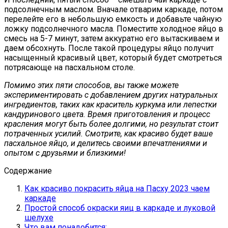
подсолнечным маслом. Вначале отварим каркаде, потом
перелейте его в небольшую емкость и добавьте чайную
ложку подсолнечного масла. Поместите холодное яйцо в
смесь на 5-7 минут, затем аккуратно его вытаскиваем и
даем обсохнуть. После такой процедуры яйцо получит
насыщенный красивый цвет, который будет смотреться
потрясающе на пасхальном столе.
Помимо этих пяти способов, вы также можете
экспериментировать с добавлением других натуральных
ингредиентов, таких как краситель куркума или лепестки
кандуринового цвета. Время приготовления и процесс
красления могут быть более долгими, но результат стоит
потраченных усилий. Смотрите, как красиво будет ваше
пасхальное яйцо, и делитесь своими впечатлениями и
опытом с друзьями и близкими!
Содержание
Как красиво покрасить яйца на Пасху 2023 чаем
каркаде
Простой способ окраски яиц в каркаде и луковой
шелухе
Что вам понадобится: