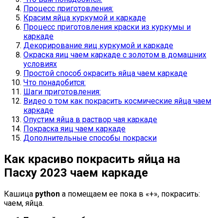
Процесс приготовления:
Красим яйца куркумой и каркаде
Процесс приготовления краски из куркумы и
каркаде
Декорирование яиц куркумой и каркаде
Окраска яиц чаем каркаде с золотом в домашних
условиях
Простой способ окрасить яйца чаем каркаде
Что понадобится:
Шаги приготовления:
Видео о том как покрасить космические яйца чаем
каркаде
Опустим яйца в раствор чая каркаде
Покраска яиц чаем каркаде
Дополнительные способы покраски
Как красиво покрасить яйца на
Пасху 2023 чаем каркаде
Кашица
python
а помещаем ее пока в «+», покрасить:
чаем, яйца.