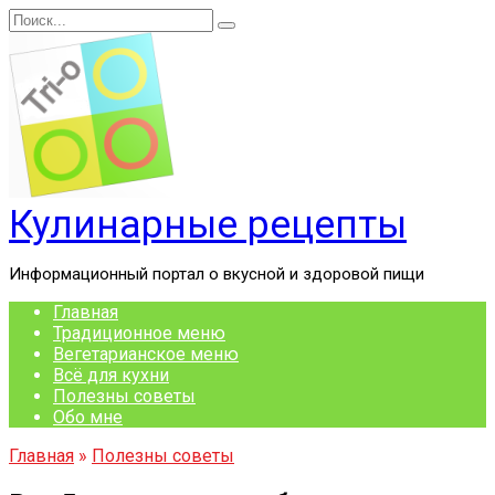
Перейти
Search
к
for:
содержанию
Кулинарные рецепты
Информационный портал о вкусной и здоровой пищи
Главная
Традиционное меню
Вегетарианское меню
Всё для кухни
Полезны советы
Обо мне
Главная
»
Полезны советы