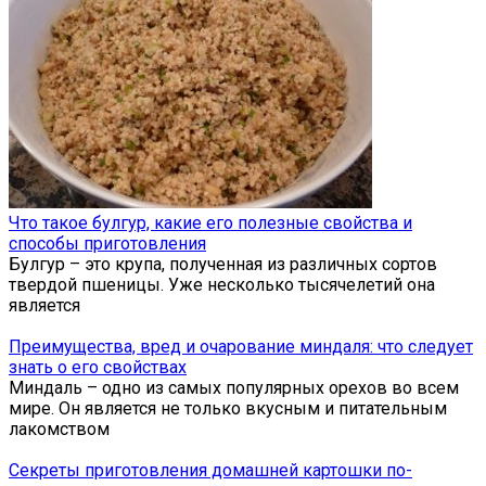
Что такое булгур, какие его полезные свойства и
способы приготовления
Булгур – это крупа, полученная из различных сортов
твердой пшеницы. Уже несколько тысячелетий она
является
Преимущества, вред и очарование миндаля: что следует
знать о его свойствах
Миндаль – одно из самых популярных орехов во всем
мире. Он является не только вкусным и питательным
лакомством
Секреты приготовления домашней картошки по-