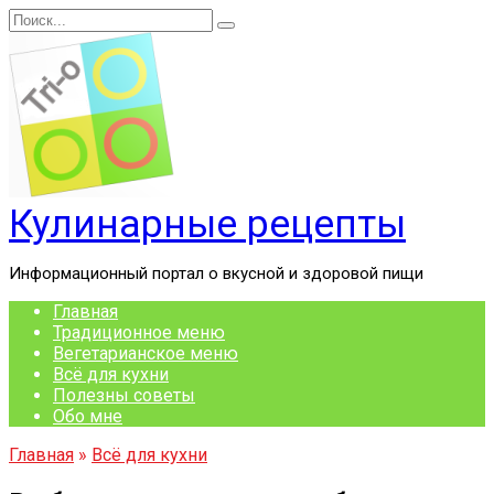
Перейти
Search
к
for:
содержанию
Кулинарные рецепты
Информационный портал о вкусной и здоровой пищи
Главная
Традиционное меню
Вегетарианское меню
Всё для кухни
Полезны советы
Обо мне
Главная
»
Всё для кухни