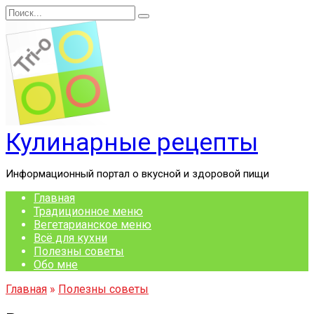
Перейти
Search
к
for:
содержанию
Кулинарные рецепты
Информационный портал о вкусной и здоровой пищи
Главная
Традиционное меню
Вегетарианское меню
Всё для кухни
Полезны советы
Обо мне
Главная
»
Полезны советы