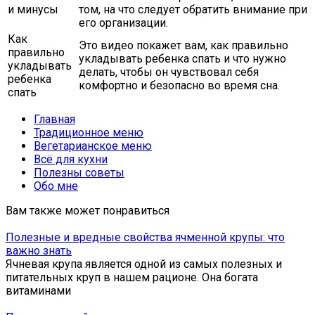
и минусы
том, на что следует обратить внимание при
его организации.
Как
Это видео покажет вам, как правильно
правильно
укладывать ребенка спать и что нужно
укладывать
делать, чтобы он чувствовал себя
ребенка
комфортно и безопасно во время сна.
спать
Главная
Традиционное меню
Вегетарианское меню
Всё для кухни
Полезны советы
Обо мне
Вам также может понравиться
Полезные и вредные свойства ячменной крупы: что
важно знать
Ячневая крупа является одной из самых полезных и
питательных круп в нашем рационе. Она богата
витаминами