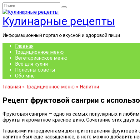
Перейти
Search
к
for:
содержанию
Кулинарные рецепты
Информационный портал о вкусной и здоровой пищи
Главная
Традиционное меню
Вегетарианское меню
Всё для кухни
Полезны советы
Обо мне
Главная
»
Традиционное меню
»
Напитки
Рецепт фруктовой сангрии с использ
Фруктовая сангрия — одно из самых популярных и люби
фрукты и ароматное красное вино. Сочетание этих двух 
Главными ингредиентами для приготовления фруктовой са
напиток был еще насыщеннее, в него можно добавить не