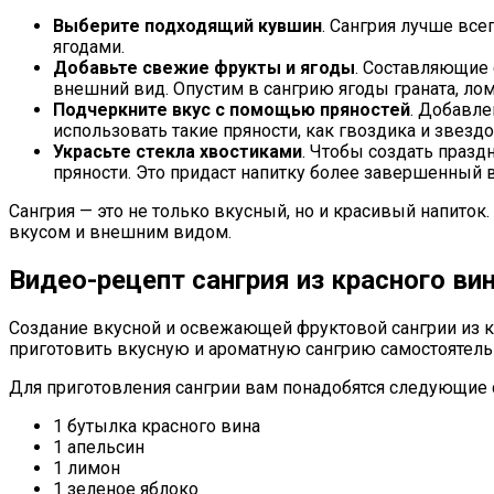
Выберите подходящий кувшин
. Сангрия лучше все
ягодами.
Добавьте свежие фрукты и ягоды
. Составляющие 
внешний вид. Опустим в сангрию ягоды граната, лом
Подчеркните вкус с помощью пряностей
. Добавле
использовать такие пряности, как гвоздика и звездо
Украсьте стекла хвостиками
. Чтобы создать праз
пряности. Это придаст напитку более завершенный в
Сангрия — это не только вкусный, но и красивый напито
вкусом и внешним видом.
Видео-рецепт сангрия из красного ви
Создание вкусной и освежающей фруктовой сангрии из кр
приготовить вкусную и ароматную сангрию самостоятель
Для приготовления сангрии вам понадобятся следующие
1 бутылка красного вина
1 апельсин
1 лимон
1 зеленое яблоко