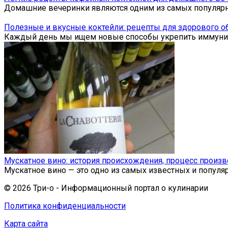
Домашние вечеринки являются одним из самых популярн
Полезные и вкусные коктейли: рецепты для здорового о
Каждый день мы ищем новые способы укрепить иммуните
Мускатное вино: история происхождения, процесс произ
Мускатное вино — это одно из самых известных и популя
© 2026 Три-о - Информационный портал о кулинарии
Политика конфиденциальности
Карта сайта