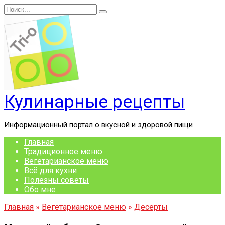
Перейти
Search
к
for:
содержанию
Кулинарные рецепты
Информационный портал о вкусной и здоровой пищи
Главная
Традиционное меню
Вегетарианское меню
Всё для кухни
Полезны советы
Обо мне
Главная
»
Вегетарианское меню
»
Десерты