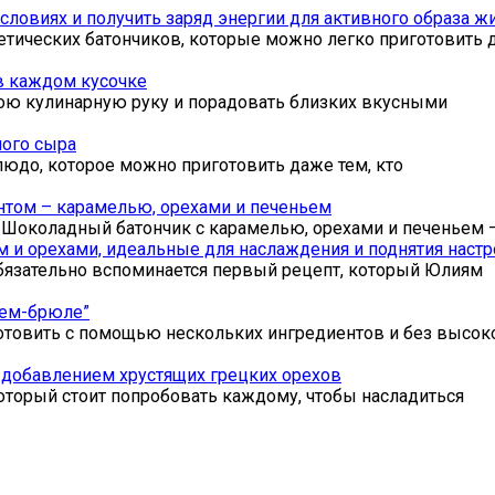
словиях и получить заряд энергии для активного образа ж
тических батончиков, которые можно легко приготовить 
 в каждом кусочке
вою кулинарную руку и порадовать близких вкусными
ного сыра
юдо, которое можно приготовить даже тем, кто
том – карамелью, орехами и печеньем
 Шоколадный батончик с карамелью, орехами и печеньем 
и орехами, идеальные для наслаждения и поднятия настр
обязательно вспоминается первый рецепт, который Юлиям
рем-брюле”
отовить с помощью нескольких ингредиентов и без высок
с добавлением хрустящих грецких орехов
который стоит попробовать каждому, чтобы насладиться