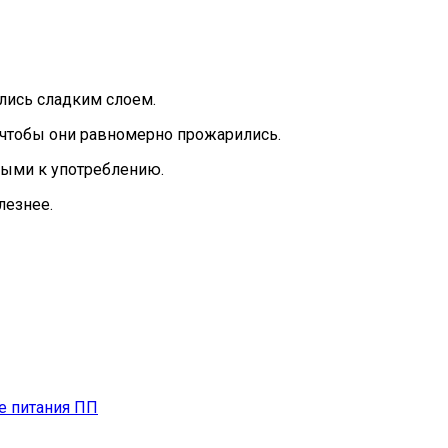
лись сладким слоем.
, чтобы они равномерно прожарились.
овыми к употреблению.
лезнее.
е питания ПП