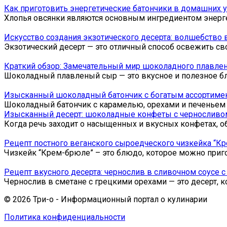
Как приготовить энергетические батончики в домашних у
Хлопья овсянки являются основным ингредиентом энерге
Искусство создания экзотического десерта: волшебство
Экзотический десерт — это отличный способ освежить с
Краткий обзор: Замечательный мир шоколадного плавле
Шоколадный плавленый сыр — это вкусное и полезное бл
Изысканный шоколадный батончик с богатым ассортимен
Шоколадный батончик с карамелью, орехами и печеньем
Изысканный десерт: шоколадные конфеты с черносливом 
Когда речь заходит о насыщенных и вкусных конфетах, 
Рецепт постного веганского сыроедческого чизкейка “К
Чизкейк “Крем-брюле” – это блюдо, которое можно приг
Рецепт вкусного десерта: чернослив в сливочном соусе 
Чернослив в сметане с грецкими орехами — это десерт, 
© 2026 Три-о - Информационный портал о кулинарии
Политика конфиденциальности