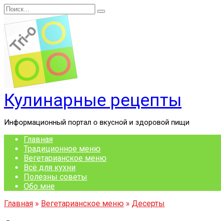
Перейти
Search
к
for:
содержанию
Кулинарные рецепты
Информационный портал о вкусной и здоровой пищи
Главная
Традиционное меню
Вегетарианское меню
Всё для кухни
Полезны советы
Обо мне
Главная
»
Вегетарианское меню
»
Десерты