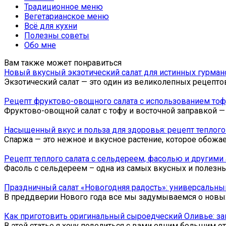
Традиционное меню
Вегетарианское меню
Всё для кухни
Полезны советы
Обо мне
Вам также может понравиться
Новый вкусный экзотический салат для истинных гурман
Экзотический салат — это один из великолепных рецепто
Рецепт фруктово-овощного салата с использованием тоф
Фруктово-овощной салат с тофу и восточной заправкой 
Насыщенный вкус и польза для здоровья: рецепт теплого
Спаржа — это нежное и вкусное растение, которое обож
Рецепт теплого салата с сельдереем, фасолью и другим
Фасоль с сельдереем – одна из самых вкусных и полезны
Праздничный салат «Новогодняя радость»: универсальны
В преддверии Нового года все мы задумываемся о новых 
Как приготовить оригинальный сыроедческий Оливье: з
В этой статье я хочу поделиться с вами одним большим о