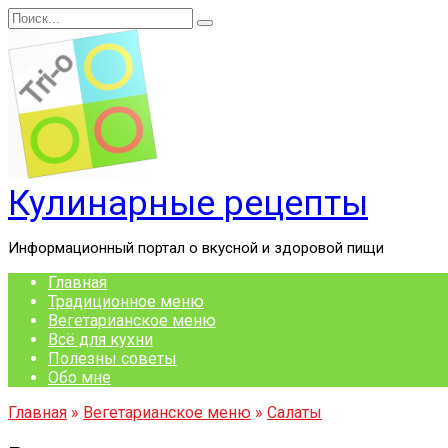
Перейти
Search
к
for:
содержанию
Кулинарные рецепты
Информационный портал о вкусной и здоровой пищи
Главная
Традиционное меню
Вегетарианское меню
Всё для кухни
Полезны советы
Обо мне
Главная
»
Вегетарианское меню
»
Салаты