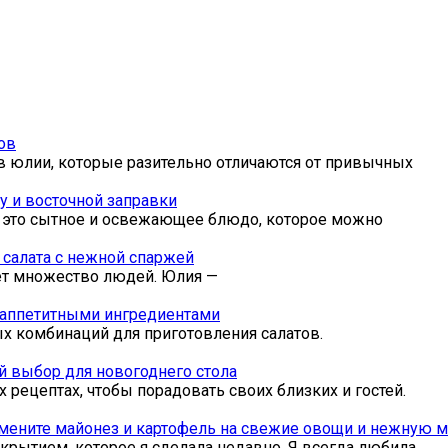
ов
в юлии, которые разительно отличаются от привычных
у и восточной заправки
— это сытное и освежающее блюдо, которое можно
 салата с нежной спаржей
ает множество людей. Юлия —
и аппетитными ингредиентами
х комбинаций для приготовления салатов.
й выбор для новогоднего стола
рецептах, чтобы порадовать своих близких и гостей.
амените майонез и картофель на свежие овощи и нежную 
ткрытием, которое я сделала недавно. Я всегда любила