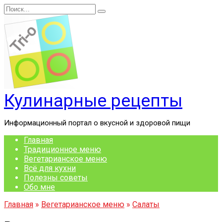
Перейти
Search
к
for:
содержанию
Кулинарные рецепты
Информационный портал о вкусной и здоровой пищи
Главная
Традиционное меню
Вегетарианское меню
Всё для кухни
Полезны советы
Обо мне
Главная
»
Вегетарианское меню
»
Салаты