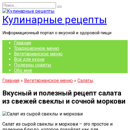
Перейти
Search
к
for:
содержанию
Кулинарные рецепты
Информационный портал о вкусной и здоровой пищи
Главная
Традиционное меню
Вегетарианское меню
Всё для кухни
Полезны советы
Обо мне
Главная
»
Вегетарианское меню
»
Салаты
Вкусный и полезный рецепт салата
из свежей свеклы и сочной моркови
Салат из сырой свеклы и моркови – это простое и
полезное блюдо, которое подойдет как для