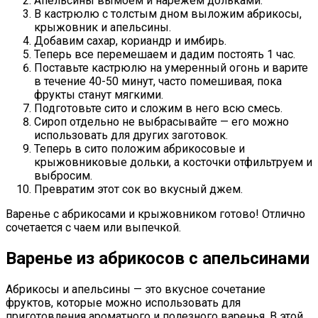
Апельсины вымоем и нарежем дольками.
В кастрюлю с толстым дном выложим абрикосы,
крыжовник и апельсины.
Добавим сахар, кориандр и имбирь.
Теперь все перемешаем и дадим постоять 1 час.
Поставьте кастрюлю на умеренный огонь и варите
в течение 40-50 минут, часто помешивая, пока
фрукты станут мягкими.
Подготовьте сито и сложим в него всю смесь.
Сироп отдельно не выбрасывайте — его можно
использовать для других заготовок.
Теперь в сито положим абрикосовые и
крыжовниковые дольки, а косточки отфильтруем и
выбросим.
Превратим этот сок во вкусный джем.
Варенье с абрикосами и крыжовником готово! Отлично
сочетается с чаем или выпечкой.
Варенье из абрикосов с апельсинами
Абрикосы и апельсины — это вкусное сочетание
фруктов, которые можно использовать для
приготовления ароматного и полезного варенья. В этой