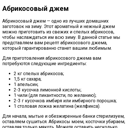
Абрикосовый джем
Абрикосовый джем — одно из лучших домашних
заготовок на зиму. Этот ароматный и нежный джем
можно приготовить из свежих и спелых абрикосов,
чтобы наслаждаться им всю зиму. В данной статье мы
представляем вам рецепт абрикосового джема,
который гарантированно станет вашим любимым.
Для приготовления абрикосового джема вам
потребуются следующие ингредиенты:
2 кг спелых абрикосов;
1,5 кг сахара;
1 апельсин;
2-3 кусочка лимонной кислоты;
1 чили (для пикантности, по желанию);
2-3 г кусочков имбиря или имбирного порошка;
1 столовая ложка желатина (желфикса).
Для начала, мытые и обезжиренные банки стерилизуем,
оставляем сушиться. Абрикосы моем, косточки убираем,
оставляя только мякоть. Можете оставить несколько