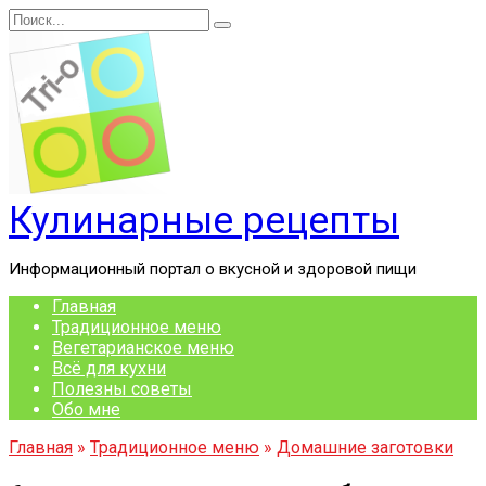
Перейти
Search
к
for:
содержанию
Кулинарные рецепты
Информационный портал о вкусной и здоровой пищи
Главная
Традиционное меню
Вегетарианское меню
Всё для кухни
Полезны советы
Обо мне
Главная
»
Традиционное меню
»
Домашние заготовки