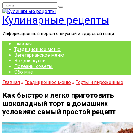
Перейти
Search
к
for:
содержанию
Кулинарные рецепты
Информационный портал о вкусной и здоровой пищи
Главная
Традиционное меню
Вегетарианское меню
Всё для кухни
Полезны советы
Обо мне
Главная
»
Традиционное меню
»
Торты и пироженные
Как быстро и легко приготовить
шоколадный торт в домашних
условиях: самый простой рецепт