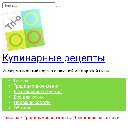
Перейти
Search
к
for:
содержанию
Кулинарные рецепты
Информационный портал о вкусной и здоровой пищи
Главная
Традиционное меню
Вегетарианское меню
Всё для кухни
Полезны советы
Обо мне
Главная
»
Традиционное меню
»
Домашние заготовки