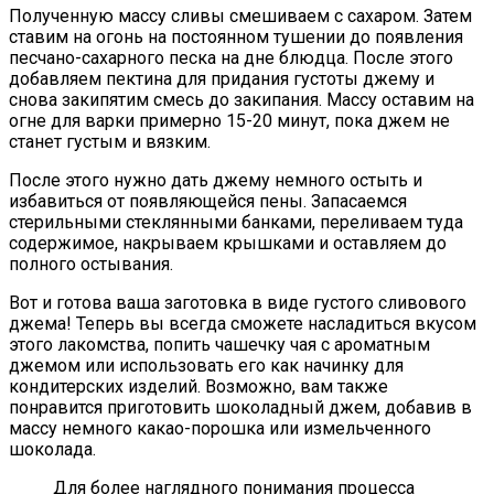
Полученную массу сливы смешиваем с сахаром. Затем
ставим на огонь на постоянном тушении до появления
песчано-сахарного песка на дне блюдца. После этого
добавляем пектина для придания густоты джему и
снова закипятим смесь до закипания. Массу оставим на
огне для варки примерно 15-20 минут, пока джем не
станет густым и вязким.
После этого нужно дать джему немного остыть и
избавиться от появляющейся пены. Запасаемся
стерильными стеклянными банками, переливаем туда
содержимое, накрываем крышками и оставляем до
полного остывания.
Вот и готова ваша заготовка в виде густого сливового
джема! Теперь вы всегда сможете насладиться вкусом
этого лакомства, попить чашечку чая с ароматным
джемом или использовать его как начинку для
кондитерских изделий. Возможно, вам также
понравится приготовить шоколадный джем, добавив в
массу немного какао-порошка или измельченного
шоколада.
Для более наглядного понимания процесса