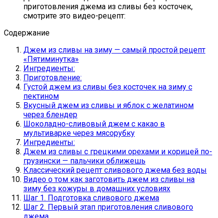
приготовления джема из сливы без косточек,
смотрите это видео-рецепт:
Содержание
Джем из сливы на зиму — самый простой рецепт
«Пятиминутка»
Ингредиенты:
Приготовление:
Густой джем из сливы без косточек на зиму с
пектином
Вкусный джем из сливы и яблок с желатином
через блендер
Шоколадно-сливовый джем с какао в
мультиварке через мясорубку
Ингредиенты:
Джем из сливы с грецкими орехами и корицей по-
грузински — пальчики оближешь
Классический рецепт сливового джема без воды
Видео о том как заготовить джем из сливы на
зиму без кожуры в домашних условиях
Шаг 1. Подготовка сливового джема
Шаг 2. Первый этап приготовления сливового
джема