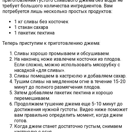
приготовления густого сливового джема без воды не
требует большого количества ингредиентов. Вам
потребуется лишь несколько простых продуктов:
1 кг сливы без косточек
1 стакан сахара
1 пакетик пектина
Теперь приступим к приготовлению джема:
Сливы хорошо промываем и обсушиваем.
На наконец ноже извлечем косточки из плодов.
Если сложно, можно использовать мясорубку с
насадкой «для сливы».
Сливы помещаем в кастрюлю и добавляем сахар.
Тушим сливы на медленном огне в течение 15-20
минут до полного размягчения плодов.
Затем добавляем пакетик пектина и хорошо
перемешиваем.
Продолжаем тушение джема еще 5-10 минут до
достижения нужной густоты. Видео ниже поможет
вам правильно определить момент, когда джем
готов.
Когда джем станет достаточно густым, снимаем
кастрюлю с огня.