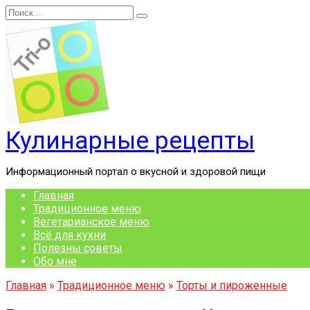
Перейти
Search
к
for:
содержанию
Кулинарные рецепты
Информационный портал о вкусной и здоровой пищи
Главная
Традиционное меню
Вегетарианское меню
Всё для кухни
Полезны советы
Обо мне
Главная
»
Традиционное меню
»
Торты и пироженные