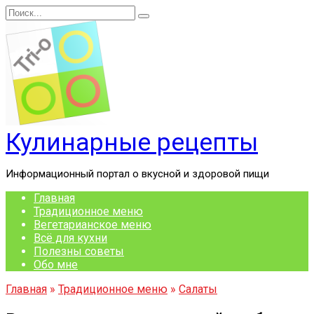
Перейти
Search
к
for:
содержанию
Кулинарные рецепты
Информационный портал о вкусной и здоровой пищи
Главная
Традиционное меню
Вегетарианское меню
Всё для кухни
Полезны советы
Обо мне
Главная
»
Традиционное меню
»
Салаты