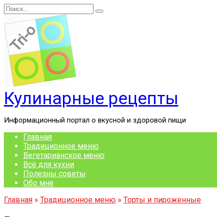
Перейти
Search
к
for:
содержанию
Кулинарные рецепты
Информационный портал о вкусной и здоровой пищи
Главная
Традиционное меню
Вегетарианское меню
Всё для кухни
Полезны советы
Обо мне
Главная
»
Традиционное меню
»
Торты и пироженные