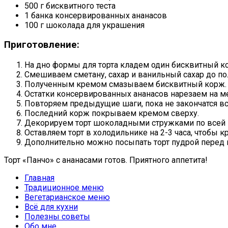
500 г бисквитного теста
1 банка консервированных ананасов
100 г шоколада для украшения
Приготовление:
На дно формы для торта кладем один бисквитный к
Смешиваем сметану, сахар и ванильный сахар до по
Полученным кремом смазываем бисквитный корж.
Остатки консервированных ананасов нарезаем на ме
Повторяем предыдущие шаги, пока не закончатся вс
Последний корж покрываем кремом сверху.
Декорируем торт шоколадными стружками по всей 
Оставляем торт в холодильнике на 2-3 часа, чтобы 
Дополнительно можно посыпать торт пудрой перед п
Торт «Панчо» с ананасами готов. Приятного аппетита!
Главная
Традиционное меню
Вегетарианское меню
Всё для кухни
Полезны советы
Обо мне