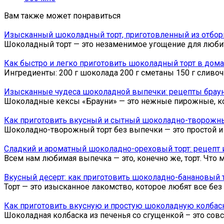
Вам также может понравиться
Изысканный шоколадный торт, приготовленный из отбор
Шоколадный торт — это незаменимое угощение для любит
Как быстро и легко приготовить шоколадный торт в дом
Ингредиенты: 200 г шоколада 200 г сметаны 150 г сливочн
Изысканные чудеса шоколадной выпечки: рецепты брау
Шоколадные кексы «Брауни» — это нежные пирожные, ко
Как приготовить вкусный и сытный шоколадно-творожный
Шоколадно-творожный торт без выпечки — это простой и
Сладкий и ароматный шоколадно-ореховый торт: рецепт 
Всем нам любимая выпечка — это, конечно же, торт. Что 
Вкусный десерт: как приготовить шоколадно-банановый
Торт — это изысканное лакомство, которое любят все без
Как приготовить вкусную и простую шоколадную колбаск
Шоколадная колбаска из печенья со сгущенкой – это сов