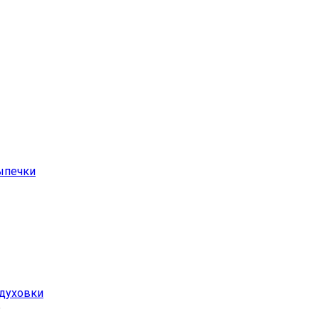
ыпечки
 духовки
ь