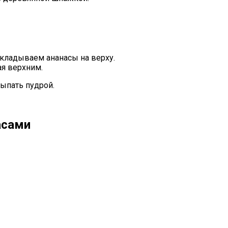
ладываем ананасы на верху.
ая верхним.
ыпать пудрой.
асами