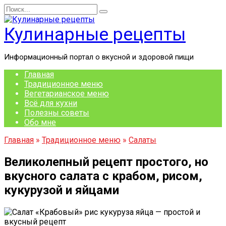
Перейти
Search
к
for:
содержанию
Кулинарные рецепты
Информационный портал о вкусной и здоровой пищи
Главная
Традиционное меню
Вегетарианское меню
Всё для кухни
Полезны советы
Обо мне
Главная
»
Традиционное меню
»
Салаты
Великолепный рецепт простого, но
вкусного салата с крабом, рисом,
кукурузой и яйцами