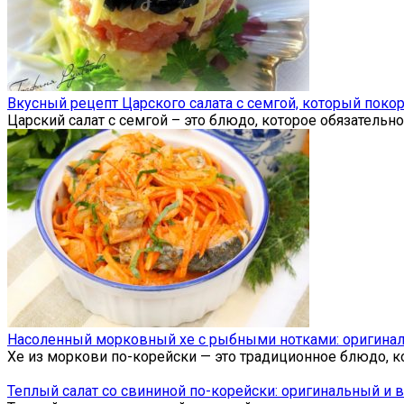
Вкусный рецепт Царского салата с семгой, который покор
Царский салат с семгой – это блюдо, которое обязательн
Насоленный морковный хе с рыбными нотками: оригиналь
Хе из моркови по-корейски — это традиционное блюдо, к
Теплый салат со свининой по-корейски: оригинальный и в