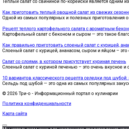
Теплый салат со свининой по-корейски является одним и
Как приготовить теплый овощной салат из свежих сезон
Одной из самых популярных и полезных приготовления ов
Рецепт теплого картофельного салата с ароматным беко
Картофельный салат с беконом и сыром — это такое благ
Как правильно приготовить слоеный салат с курицей, ана
Слоеный салат с курицей, ананасом, сыром и яйцом – это
Салат со слоями, в котором присутствует куриная печень
Слоеный салат с куриной печенью – это очень вкусное и 
10 вариантов классического рецепта селедки под шубой:
Сельдь под шубой — это одна из самых популярных закус
© 2026 Три-о - Информационный портал о кулинарии
Политика конфиденциальности
Карта сайта