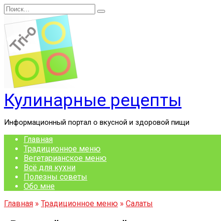
Перейти
Search
к
for:
содержанию
Кулинарные рецепты
Информационный портал о вкусной и здоровой пищи
Главная
Традиционное меню
Вегетарианское меню
Всё для кухни
Полезны советы
Обо мне
Главная
»
Традиционное меню
»
Салаты