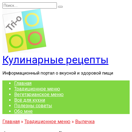
Перейти
Search
к
for:
содержанию
Кулинарные рецепты
Информационный портал о вкусной и здоровой пищи
Главная
Традиционное меню
Вегетарианское меню
Всё для кухни
Полезны советы
Обо мне
Главная
»
Традиционное меню
»
Выпечка