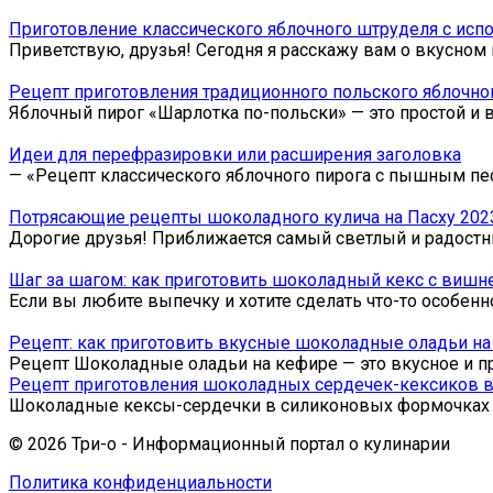
Приготовление классического яблочного штруделя с исп
Приветствую, друзья! Сегодня я расскажу вам о вкусно
Рецепт приготовления традиционного польского яблочно
Яблочный пирог «Шарлотка по-польски» — это простой и 
Идеи для перефразировки или расширения заголовка
— «Рецепт классического яблочного пирога с пышным пе
Потрясающие рецепты шоколадного кулича на Пасху 2023,
Дорогие друзья! Приближается самый светлый и радостн
Шаг за шагом: как приготовить шоколадный кекс с вишн
Если вы любите выпечку и хотите сделать что-то особен
Рецепт: как приготовить вкусные шоколадные оладьи на
Рецепт Шоколадные оладьи на кефире — это вкусное и пр
Рецепт приготовления шоколадных сердечек-кексиков в
Шоколадные кексы-сердечки в силиконовых формочках –
© 2026 Три-о - Информационный портал о кулинарии
Политика конфиденциальности