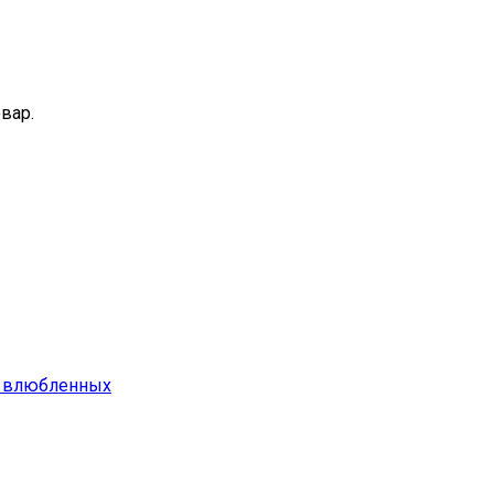
вар.
х влюбленных