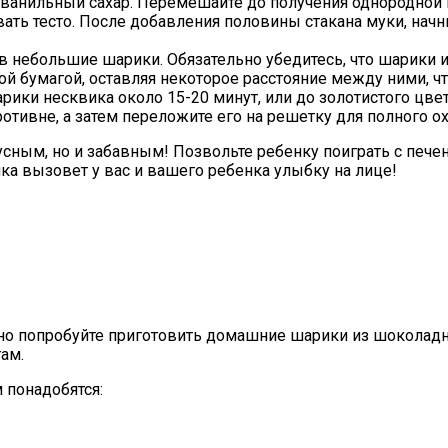
и ванильный сахар. Перемешайте до получения однородной
ь тесто. После добавления половины стакана муки, начнит
х в небольшие шарики. Обязательно убедитесь, что шарики
й бумагой, оставляя некоторое расстояние между ними, ч
рики несквика около 15-20 минут, или до золотистого цвет
отивне, а затем переложите его на решетку для полного о
усным, но и забавным! Позвольте ребенку поиграть с пече
ка вызовет у вас и вашего ребенка улыбку на лице!
но попробуйте приготовить домашние шарики из шоколадны
ам.
 понадобятся: