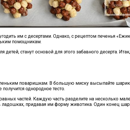
о угодить им с десертами. Однако, с рецептом печенья «Еж
ньким помощникам.
я детей, станут основой для этого забавного десерта. Ита
леньким поваришкам. В большую миску высыпайте шарики 
 получится однородное тесто.
 равных частей. Каждую часть разделите на несколько мал
ладошках, придавая им форму животика. Один конец шарик