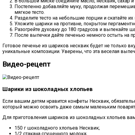
В большой миске соедините масло, несквик, сахар 
Постепенно добавляйте муку, продолжая перемешиват
мягкое тесто.
Разделите тесто на небольшие порции и скатайте и
Уложите шарики на противне, покрытом пергаментно
Разогрейте духовку до 180 градусов и выпекайте ша
После выпечки дайте печенью немного остыть на пр
Готовое печенье из шариков несквик будет не только вк
уникальные композиции. Уверены, что эта веселая выпеч
Видео-рецепт
Шарики из шоколадных хлопьев
Если вашим детям нравится конфеты Несквик, обязатель
который можно освоить даже самым маленьким поварят
Для приготовления шариков из шоколадных хлопьев вам
150 г шоколадного хлопьев Несквик;
1/2 стакана сгущенного молока;