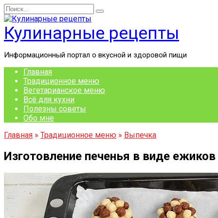
Перейти
Search
к
for:
содержанию
Кулинарные рецепты
Информационный портал о вкусной и здоровой пищи
Главная
Традиционное меню
Вегетарианское меню
Всё для кухни
Полезны советы
Обо мне
Главная
»
Традиционное меню
»
Выпечка
Изготовление печенья в виде ежиков