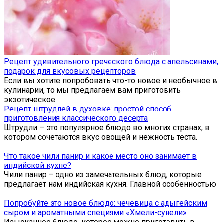
Рецепт удивительного греческого блюда с апельсинами,
подарок для вкусовых рецепторов
Если вы хотите попробовать что-то новое и необычное в
кулинарии, то мы предлагаем вам приготовить
экзотическое
Рецепт штрудлей в духовке: простой способ
приготовления классического десерта
Штрудли – это популярное блюдо во многих странах, в
котором сочетаются вкус овощей и нежность теста.
Что такое чили панир и какое место оно занимает в
индийской кухне?
Чили панир – одно из замечательных блюд, которые
предлагает нам индийская кухня. Главной особенностью
Попробуйте это новое блюдо: чечевица с адыгейским
сыром и ароматными специями «Хмели-сунели»
Изысканное блюдо, которое можно приготовить в