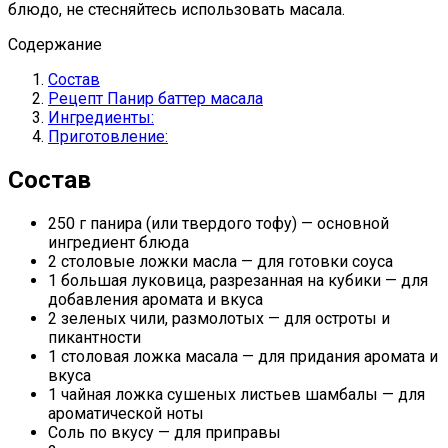
блюдо, не стесняйтесь использовать масала.
Содержание
Состав
Рецепт Панир баттер масала
Ингредиенты:
Приготовление:
Состав
250 г панира (или твердого тофу) — основной
ингредиент блюда
2 столовые ложки масла — для готовки соуса
1 большая луковица, разрезанная на кубики — для
добавления аромата и вкуса
2 зеленых чили, размолотых — для остроты и
пикантности
1 столовая ложка масала — для придания аромата и
вкуса
1 чайная ложка сушеных листьев шамбалы — для
ароматической ноты
Соль по вкусу — для приправы