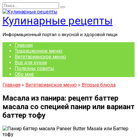
Перейти
Search
к
for:
содержанию
Кулинарные рецепты
Информационный портал о вкусной и здоровой пищи
Главная
Традиционное меню
Вегетарианское меню
Всё для кухни
Полезны советы
Обо мне
Главная
»
Вегетарианское меню
»
Вторые блюда
Масала из панира: рецепт баттер
масала со специей панир или вариант
баттер тофу