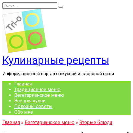
Перейти
Search
к
for:
содержанию
Кулинарные рецепты
Информационный портал о вкусной и здоровой пищи
Главная
Традиционное меню
Вегетарианское меню
Всё для кухни
Полезны советы
Обо мне
Главная
»
Вегетарианское меню
»
Вторые блюда