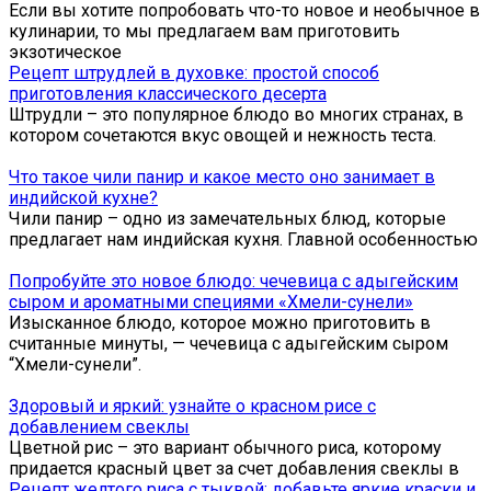
Если вы хотите попробовать что-то новое и необычное в
кулинарии, то мы предлагаем вам приготовить
экзотическое
Рецепт штрудлей в духовке: простой способ
приготовления классического десерта
Штрудли – это популярное блюдо во многих странах, в
котором сочетаются вкус овощей и нежность теста.
Что такое чили панир и какое место оно занимает в
индийской кухне?
Чили панир – одно из замечательных блюд, которые
предлагает нам индийская кухня. Главной особенностью
Попробуйте это новое блюдо: чечевица с адыгейским
сыром и ароматными специями «Хмели-сунели»
Изысканное блюдо, которое можно приготовить в
считанные минуты, — чечевица с адыгейским сыром
“Хмели-сунели”.
Здоровый и яркий: узнайте о красном рисе с
добавлением свеклы
Цветной рис – это вариант обычного риса, которому
придается красный цвет за счет добавления свеклы в
Рецепт желтого риса с тыквой: добавьте яркие краски и