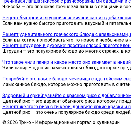
Гречневая лапша Якисоба с разнообразными овощами и со
Якисоба — это японская гречневая лапша с овощами и со
Рецепт быстрой и вкусной чечевичной каши с добавлени
Если вам нужно быстро приготовить вкусный и питательн
Рецепт удивительного греческого блюда с апельсинами,
Если вы хотите попробовать что-то новое и необычное в
Рецепт штрудлей в духовке: простой способ приготовлен
Штрудли – это популярное блюдо во многих странах, в ко
Что такое чили панир и какое место оно занимает в инди
Чили панир – одно из замечательных блюд, которые пред
Попробуйте это новое блюдо: чечевица с адыгейским с
Изысканное блюдо, которое можно приготовить в считан
Здоровый и яркий: узнайте о красном рисе с добавление
Цветной рис – это вариант обычного риса, которому прид
Рецепт желтого риса с тыквой: добавьте яркие краски и
Цветной рис — это очень популярное блюдо среди людей
© 2026 Три-о - Информационный портал о кулинарии