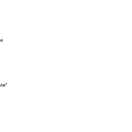
ое
ли”.