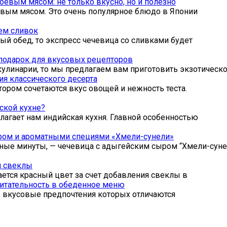
евым мясом: не только вкусно, но и полезно
евым мясом. Это очень популярное блюдо в Японии
ем сливок
ый обед, то экспресс чечевица со сливками будет
 подарок для вкусовых рецепторов
 кулинарии, то мы предлагаем вам приготовить экзотическ
ия классического десерта
тором сочетаются вкус овощей и нежность теста.
йской кухне?
лагает нам индийская кухня. Главной особенностью
ыром и ароматными специями «Хмели-сунели»
ные минуты, — чечевица с адыгейским сыром “Хмели-суне
м свеклы
ается красный цвет за счет добавления свеклы в
 питательность в обеденное меню
, вкусовые предпочтения которых отличаются