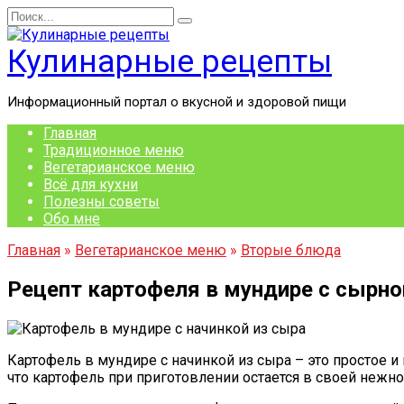
Перейти
Search
к
for:
содержанию
Кулинарные рецепты
Информационный портал о вкусной и здоровой пищи
Главная
Традиционное меню
Вегетарианское меню
Всё для кухни
Полезны советы
Обо мне
Главная
»
Вегетарианское меню
»
Вторые блюда
Рецепт картофеля в мундире с сырной
Картофель в мундире с начинкой из сыра – это простое и 
что картофель при приготовлении остается в своей нежно