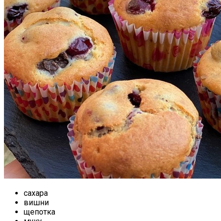
сахара
вишни
щепотка