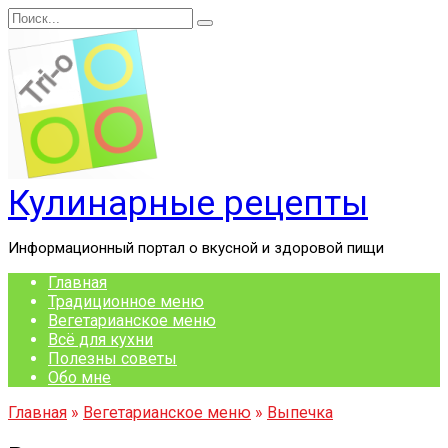
Перейти
Search
к
for:
содержанию
Кулинарные рецепты
Информационный портал о вкусной и здоровой пищи
Главная
Традиционное меню
Вегетарианское меню
Всё для кухни
Полезны советы
Обо мне
Главная
»
Вегетарианское меню
»
Выпечка