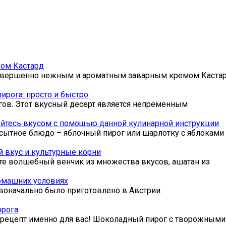
мом Кастард
с совершенно нежным и ароматным заварным кремом Каста
ирога: просто и быстро
гов. Этот вкусный десерт является непременным
дайтесь вкусом с помощью данной кулинарной инструкции
 сытное блюдо – яблочный пирог или шарлотку с яблоками 
 вкус и культурные корни
те волшебный венчик из множества вкусов, ашатан из
омашних условиях
воначально было приготовлено в Австрии.
орога
т рецепт именно для вас! Шоколадный пирог с творожными