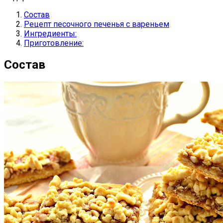
Состав
Рецепт песочного печенья с вареньем
Ингредиенты:
Приготовление:
Состав