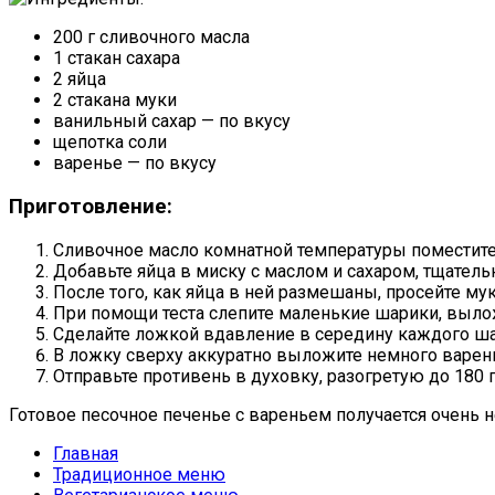
200 г сливочного масла
1 стакан сахара
2 яйца
2 стакана муки
ванильный сахар — по вкусу
щепотка соли
варенье — по вкусу
Приготовление:
Сливочное масло комнатной температуры поместите 
Добавьте яйца в миску с маслом и сахаром, тщател
После того, как яйца в ней размешаны, просейте му
При помощи теста слепите маленькие шарики, выло
Сделайте ложкой вдавление в середину каждого ша
В ложку сверху аккуратно выложите немного варен
Отправьте противень в духовку, разогретую до 180 г
Готовое песочное печенье с вареньем получается очень
Главная
Традиционное меню