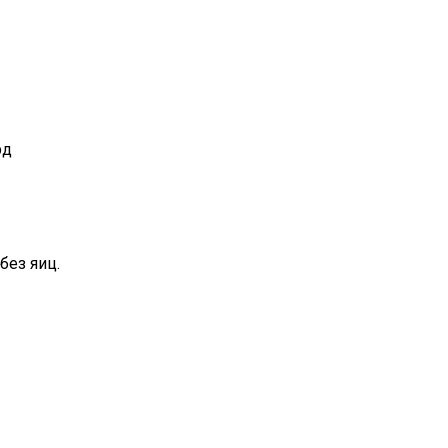
рд
без яиц.