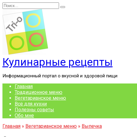
Перейти
Search
к
for:
содержанию
Кулинарные рецепты
Информационный портал о вкусной и здоровой пищи
Главная
Традиционное меню
Вегетарианское меню
Всё для кухни
Полезны советы
Обо мне
Главная
»
Вегетарианское меню
»
Выпечка