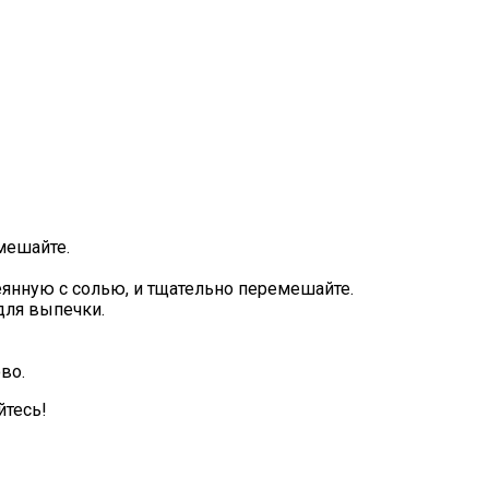
мешайте.
сеянную с солью, и тщательно перемешайте.
для выпечки.
во.
йтесь!