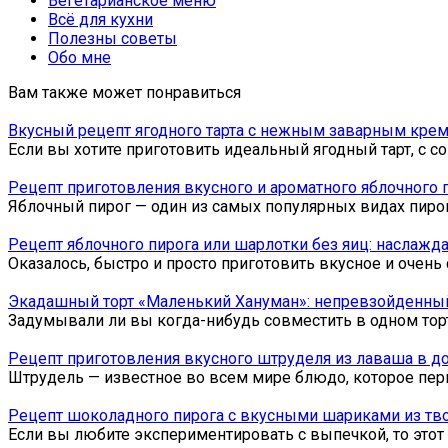
Вегетарианское меню
Всё для кухни
Полезны советы
Обо мне
Вам также может понравиться
Вкусный рецепт ягодного тарта с нежным заварным кре
Если вы хотите приготовить идеальный ягодный тарт, 
Рецепт приготовления вкусного и ароматного яблочного п
Яблочный пирог — один из самых популярных видах пиро
Рецепт яблочного пирога или шарлотки без яиц: наслаж
Оказалось, быстро и просто приготовить вкусное и очень
Экадашный торт «Маленький Хануман»: непревзойденный
Задумывали ли вы когда-нибудь совместить в одном тор
Рецепт приготовления вкусного штруделя из лаваша в д
Штрудель — известное во всем мире блюдо, которое пер
Рецепт шоколадного пирога с вкусными шариками из тв
Если вы любите экспериментировать с выпечкой, то это