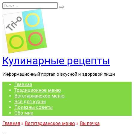
Перейти
Search
к
for:
содержанию
Кулинарные рецепты
Информационный портал о вкусной и здоровой пищи
Главная
Традиционное меню
Вегетарианское меню
Всё для кухни
Полезны советы
Обо мне
Главная
»
Вегетарианское меню
»
Выпечка