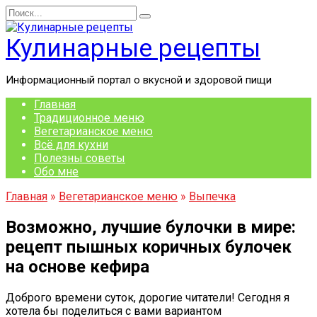
Перейти
Search
к
for:
содержанию
Кулинарные рецепты
Информационный портал о вкусной и здоровой пищи
Главная
Традиционное меню
Вегетарианское меню
Всё для кухни
Полезны советы
Обо мне
Главная
»
Вегетарианское меню
»
Выпечка
Возможно, лучшие булочки в мире:
рецепт пышных коричных булочек
на основе кефира
Доброго времени суток, дорогие читатели! Сегодня я
хотела бы поделиться с вами вариантом