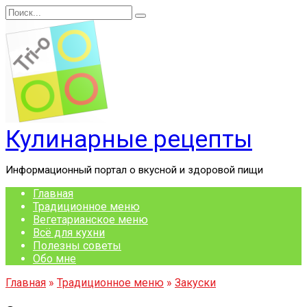
Перейти
Search
к
for:
содержанию
Кулинарные рецепты
Информационный портал о вкусной и здоровой пищи
Главная
Традиционное меню
Вегетарианское меню
Всё для кухни
Полезны советы
Обо мне
Главная
»
Традиционное меню
»
Закуски