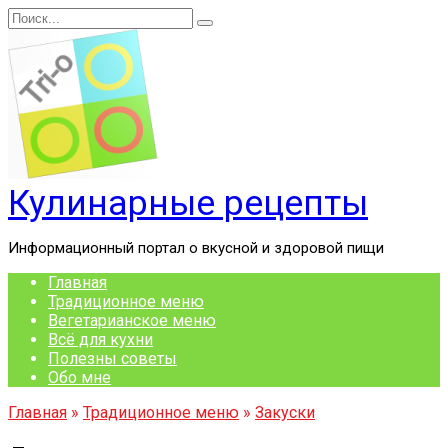
Перейти
Search
к
for:
содержанию
Кулинарные рецепты
Информационный портал о вкусной и здоровой пищи
Главная
Традиционное меню
Вегетарианское меню
Всё для кухни
Полезны советы
Обо мне
Главная
»
Традиционное меню
»
Закуски