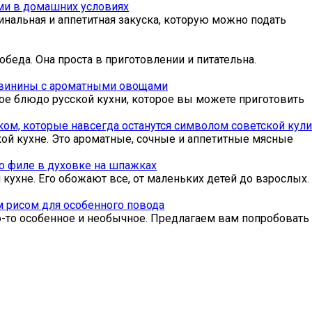
ми в домашних условиях
альная и аппетитная закуска, которую можно подать
беда. Она проста в приготовлении и питательна.
свинины с ароматными овощами
е блюдо русской кухни, которое вы можете приготовить
ком, которые навсегда останутся символом советской кул
ой кухне. Это ароматные, сочные и аппетитные мясные
о филе в духовке на шпажках
ухне. Его обожают все, от маленьких детей до взрослых.
м рисом для особенного повода
о-то особенное и необычное. Предлагаем вам попробовать