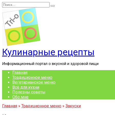
Перейти
Search
к
for:
содержанию
Кулинарные рецепты
Информационный портал о вкусной и здоровой пищи
Главная
Традиционное меню
Вегетарианское меню
Всё для кухни
Полезны советы
Обо мне
Главная
»
Традиционное меню
»
Закуски