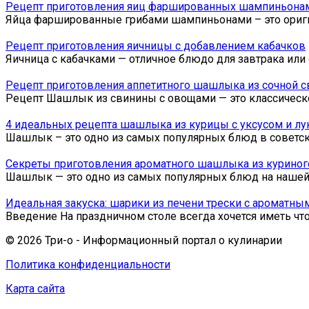
Рецепт приготовления яиц фаршированных шампиньона
Яйца фаршированные грибами шампиньонами – это оригин
Рецепт приготовления яичницы с добавлением кабачков
Яичница с кабачками — отличное блюдо для завтрака или о
Рецепт приготовления аппетитного шашлыка из сочной 
Рецепт Шашлык из свинины с овощами — это классическо
4 идеальных рецепта шашлыка из курицы с уксусом и лу
Шашлык – это одно из самых популярных блюд в советск
Секреты приготовления ароматного шашлыка из куриног
Шашлык — это одно из самых популярных блюд на нашей к
Идеальная закуска: шарики из печени трески с ароматны
Введение На праздничном столе всегда хочется иметь чт
© 2026 Три-о - Информационный портал о кулинарии
Политика конфиденциальности
Карта сайта