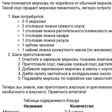
Чем отличается морковь по-корейски от обычной моркови
Такой соус придаст моркови пикантность, легкую остроту 
Вам потребуется:
2-3 моркови
2 столовые ложки соевого соуса
1 столовая ложка растительного/оливкового м
1 столовая ложка сахара
1 столовая ложка уксуса
1 зубчик чеснока
1 чайная ложка кунжутного масла (по желанию
Шаги приготовления:
Очистите и нарежьте морковь тонкими ломтикам
Приготовьте соус, смешав соевый соус, растите
Добавьте нарезанную морковь в миску с соус
Дайте салату настояться в холодильнике около
Подавайте морковь по-корейски как самостоят
Теперь вы знаете, как приготовить вкусную и оригинальн
необычного и вкусного. Приятного аппетита!
Таблица содержимого блюда
Название
Количество
Морковь
2-3 штуки