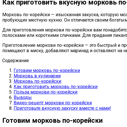
Как приготовить вкусную морковь по
Морковь по-корейски — изысканная закуска, которую мож
пробующих местную кухню. Он отличается своим богатым
Для приготовления моркови по-корейски вам понадобятс
полосками или короткими спичками. Для придания пикант
Приготовление моркови по-корейски — это быстрый и прос
помещают в миску, добавляют маринад и оставляют на не
Содержание
Готовим морковь по-корейски
Морковь в кулинарии
Морковь по-корейски
Как приготовить морковь по-корейски
Польза моркови по-корейски
Выводы
Видео-рецепт моркови по-корейски
Приготовьте вкусную закуску вместе с нами!
Готовим морковь по-корейски