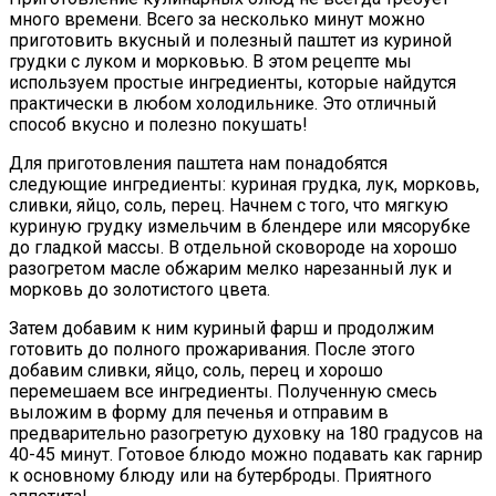
много времени. Всего за несколько минут можно
приготовить вкусный и полезный паштет из куриной
грудки с луком и морковью. В этом рецепте мы
используем простые ингредиенты, которые найдутся
практически в любом холодильнике. Это отличный
способ вкусно и полезно покушать!
Для приготовления паштета нам понадобятся
следующие ингредиенты: куриная грудка, лук, морковь,
сливки, яйцо, соль, перец. Начнем с того, что мягкую
куриную грудку измельчим в блендере или мясорубке
до гладкой массы. В отдельной сковороде на хорошо
разогретом масле обжарим мелко нарезанный лук и
морковь до золотистого цвета.
Затем добавим к ним куриный фарш и продолжим
готовить до полного прожаривания. После этого
добавим сливки, яйцо, соль, перец и хорошо
перемешаем все ингредиенты. Полученную смесь
выложим в форму для печенья и отправим в
предварительно разогретую духовку на 180 градусов на
40-45 минут. Готовое блюдо можно подавать как гарнир
к основному блюду или на бутерброды. Приятного