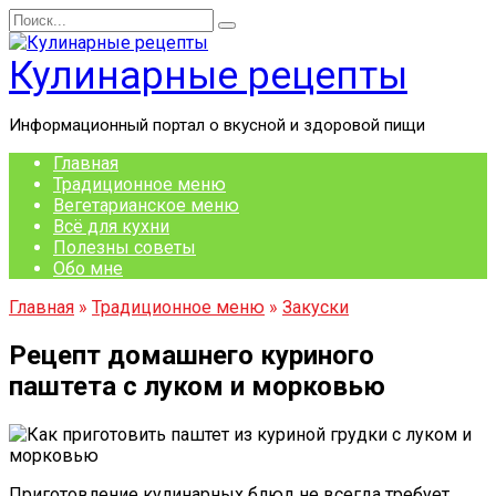
Перейти
Search
к
for:
содержанию
Кулинарные рецепты
Информационный портал о вкусной и здоровой пищи
Главная
Традиционное меню
Вегетарианское меню
Всё для кухни
Полезны советы
Обо мне
Главная
»
Традиционное меню
»
Закуски
Рецепт домашнего куриного
паштета с луком и морковью
Приготовление кулинарных блюд не всегда требует