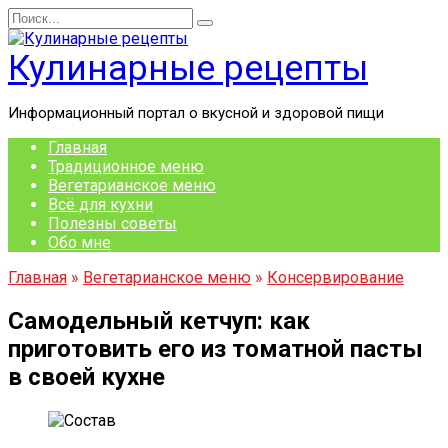
Перейти
Search
к
for:
содержанию
Кулинарные рецепты
Информационный портал о вкусной и здоровой пищи
Главная
Традиционное меню
Вегетарианское меню
Всё для кухни
Полезны советы
Обо мне
Главная
»
Вегетарианское меню
»
Консервирование
Самодельный кетчуп: как
приготовить его из томатной пасты
в своей кухне