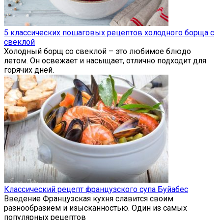
5 классических пошаговых рецептов холодного борща с
свеклой
Холодный борщ со свеклой – это любимое блюдо
летом. Он освежает и насыщает, отлично подходит для
горячих дней.
Классический рецепт французского супа Буйабес
Введение Французская кухня славится своим
разнообразием и изысканностью. Один из самых
популярных рецептов