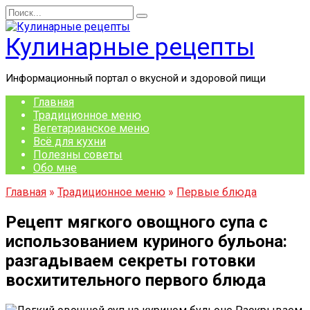
Перейти
Search
к
for:
содержанию
Кулинарные рецепты
Информационный портал о вкусной и здоровой пищи
Главная
Традиционное меню
Вегетарианское меню
Всё для кухни
Полезны советы
Обо мне
Главная
»
Традиционное меню
»
Первые блюда
Рецепт мягкого овощного супа с
использованием куриного бульона:
разгадываем секреты готовки
восхитительного первого блюда